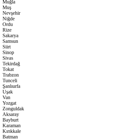
Muğla
Muş
Nevşehir
Niğde
Ordu
Rize
Sakarya
Samsun
Siirt
Sinop
Sivas
Tekirdağ
Tokat
Trabzon
Tunceli
Şanlıurfa
Uşak
Van
Yozgat
Zonguldak
Aksaray
Bayburt
Karaman
Kırıkkale
Batman