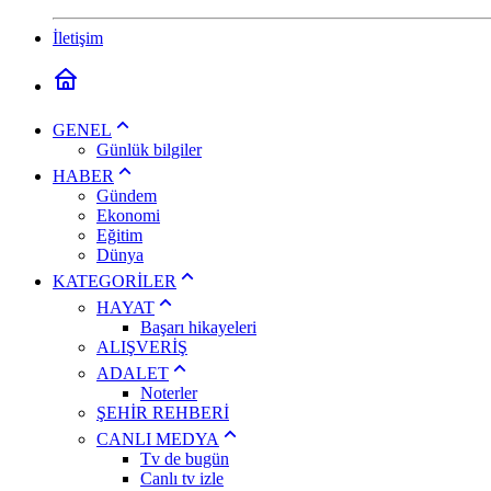
İletişim
GENEL
Günlük bilgiler
HABER
Gündem
Ekonomi
Eğitim
Dünya
KATEGORİLER
HAYAT
Başarı hikayeleri
ALIŞVERİŞ
ADALET
Noterler
ŞEHİR REHBERİ
CANLI MEDYA
Tv de bugün
Canlı tv izle