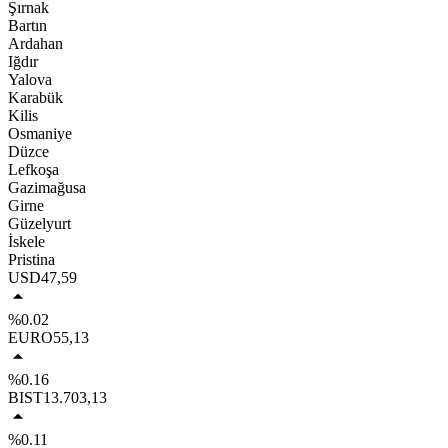
Şırnak
Bartın
Ardahan
Iğdır
Yalova
Karabük
Kilis
Osmaniye
Düzce
Lefkoşa
Gazimağusa
Girne
Güzelyurt
İskele
Pristina
USD
47,59
%0.02
EURO
55,13
%0.16
BIST
13.703,13
%0.11