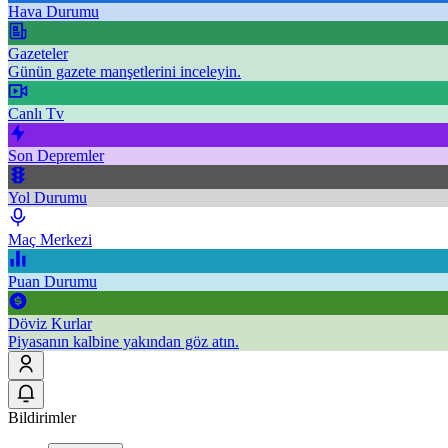
Hava Durumu
Gazeteler
Günün gazete manşetlerini inceleyin.
Canlı Tv
Son Depremler
Yol Durumu
Maç Merkezi
Puan Durumu
Döviz Kurlar
Piyasanın kalbine yakından göz atın.
Bildirimler