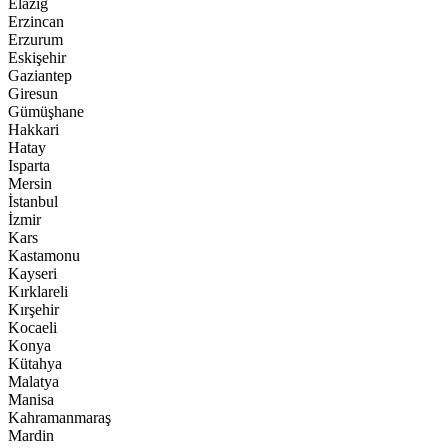
Elazığ
Erzincan
Erzurum
Eskişehir
Gaziantep
Giresun
Gümüşhane
Hakkari
Hatay
Isparta
Mersin
İstanbul
İzmir
Kars
Kastamonu
Kayseri
Kırklareli
Kırşehir
Kocaeli
Konya
Kütahya
Malatya
Manisa
Kahramanmaraş
Mardin