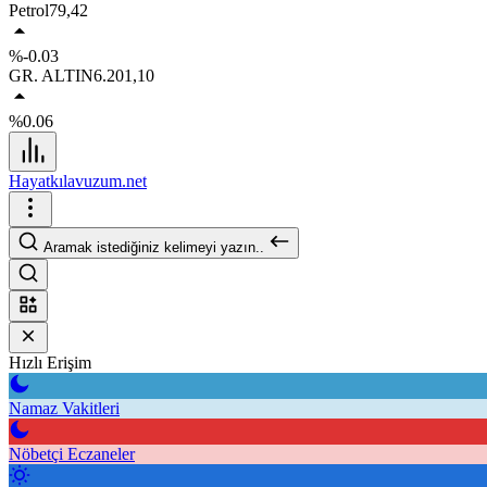
Petrol
79,42
%-0.03
GR. ALTIN
6.201,10
%0.06
Hayatkılavuzum.net
Aramak istediğiniz kelimeyi yazın..
Hızlı Erişim
Namaz Vakitleri
Nöbetçi Eczaneler