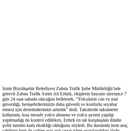
İzmir Büyükşehir Belediyesi Zabıta Trafik Şube Müdürlüğü’nde
görevli Zabıta Trafik Amiri Ali Ertürk, ekiplerin bayram süresince 7
gün 24 saat sahada olacağını belirterek, “Yolcuların can ve mal
güvenliği, hemşehrilerimizin daha güvenli ve konforlu seyahat
etmesi için denetimlerimizi artırdık” dedi. Taksilerde taksimetre
kullanımı, kısa mesafe yolcu almama ve yolcu ayrımı yapılıp
yapılmadığı da kontrol edilirken, Ertürk en sık karşılaşılan ihlalin
şoför tanıtım kartı eksikliği olduğunu söyledi. Bu durumda hem araç
sahibine hem de şoföre ayrı ayrı cezai işlem uygulandığını ifade