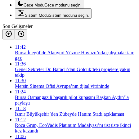
Gece Modu
Gece modunu seçin.
Sistem Modu
Sistem modunu seçin.
Son Gelişmeler
11:42
Bursa İnegöl’de Alanyurt Yüzme Havuzu’nda çalışmalar tam
gaz
11:36
Genel Sekreter Dr. Baraçlı’dan Gölcük’teki projelere yakın
takip
11:30
Mersin Sinema Ofisi Avrupa’nın djital vitrininde
11:24
Bursa Osmangazili başarılı pilot kupasını Başkan Aydın’la
paylaştı
11:18
İzmir Büyükşehir’den Zübeyde Hanım Stadı açıklaması
11:12
Roca Grup, EcoVadis Platinum Madalyası’nı üst üste ikinci
kez kazandı
11:06