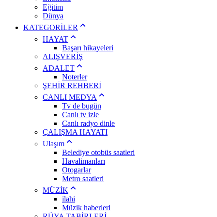
Eğitim
Dünya
KATEGORİLER
HAYAT
Başarı hikayeleri
ALIŞVERİŞ
ADALET
Noterler
ŞEHİR REHBERİ
CANLI MEDYA
Tv de bugün
Canlı tv izle
Canlı radyo dinle
ÇALIŞMA HAYATI
Ulaşım
Belediye otobüs saatleri
Havalimanları
Otogarlar
Metro saatleri
MÜZİK
ilahi
Müzik haberleri
RÜYA TABİRLERİ