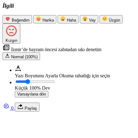
İlgili
Beğendim
Harika
Haha
Vay
Üzgün
Kızgın
İzmir’de bayram öncesi zabıtadan sıkı denetim
Normal (100%)
Yazı Boyutunu Ayarla
Okuma rahatlığı için seçin
Küçük
100%
Dev
Varsayılana dön
0
Paylaş