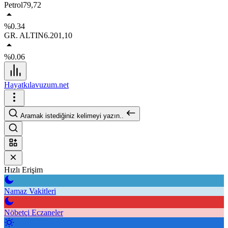
Petrol
79,72
%0.34
GR. ALTIN
6.201,10
%0.06
Hayatkılavuzum.net
Aramak istediğiniz kelimeyi yazın..
Hızlı Erişim
Namaz Vakitleri
Nöbetçi Eczaneler