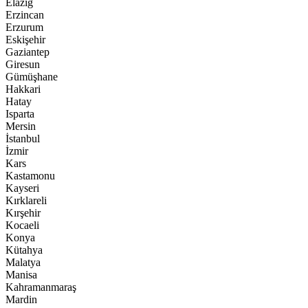
Elazığ
Erzincan
Erzurum
Eskişehir
Gaziantep
Giresun
Gümüşhane
Hakkari
Hatay
Isparta
Mersin
İstanbul
İzmir
Kars
Kastamonu
Kayseri
Kırklareli
Kırşehir
Kocaeli
Konya
Kütahya
Malatya
Manisa
Kahramanmaraş
Mardin