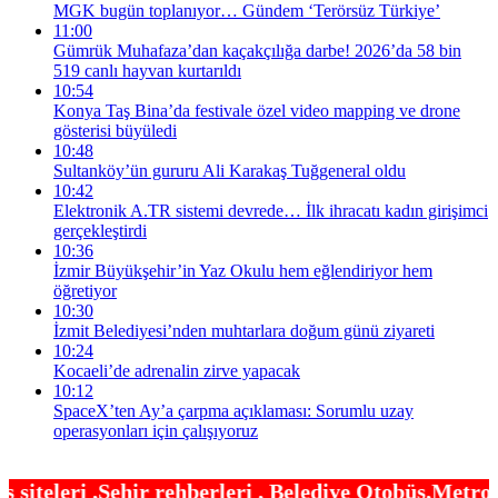
MGK bugün toplanıyor… Gündem ‘Terörsüz Türkiye’
11:00
Gümrük Muhafaza’dan kaçakçılığa darbe! 2026’da 58 bin
519 canlı hayvan kurtarıldı
10:54
Konya Taş Bina’da festivale özel video mapping ve drone
gösterisi büyüledi
10:48
Sultanköy’ün gururu Ali Karakaş Tuğgeneral oldu
10:42
Elektronik A.TR sistemi devrede… İlk ihracatı kadın girişimci
gerçekleştirdi
10:36
İzmir Büyükşehir’in Yaz Okulu hem eğlendiriyor hem
öğretiyor
10:30
İzmit Belediyesi’nden muhtarlara doğum günü ziyareti
10:24
Kocaeli’de adrenalin zirve yapacak
10:12
SpaceX’ten Ay’a çarpma açıklaması: Sorumlu uzay
operasyonları için çalışıyoruz
berleri , Belediye Otobüs,Metro,Tren saatleri ,Has