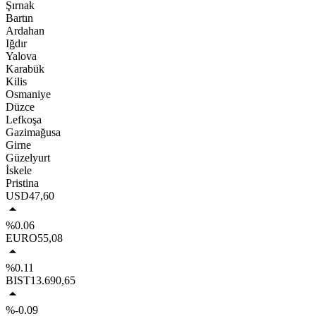
Şırnak
Bartın
Ardahan
Iğdır
Yalova
Karabük
Kilis
Osmaniye
Düzce
Lefkoşa
Gazimağusa
Girne
Güzelyurt
İskele
Pristina
USD
47,60
%0.06
EURO
55,08
%0.11
BIST
13.690,65
%-0.09