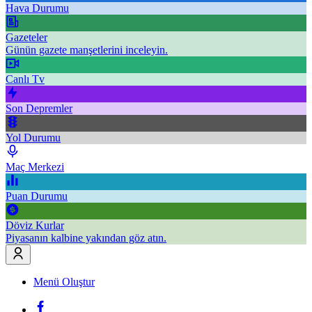
Hava Durumu
Gazeteler
Günün gazete manşetlerini inceleyin.
Canlı Tv
Son Depremler
Yol Durumu
Maç Merkezi
Puan Durumu
Döviz Kurlar
Piyasanın kalbine yakından göz atın.
Menü Oluştur