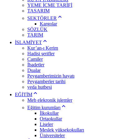
YEME İÇME TARİFİ
TASARIM
SEKTÖRLER
Kargolar
SÖZLÜK
TARIM
İSLAMİYET
Kur’an-ı Kerim
Hadisi şerifler
Camiler
İbadetler
Dualar
Peygamberimizin hayatı
Peygamberler tarihi
veda hutbesi
EĞİTİM
Meb elekronik işlemler
Eğitim kurumları
İlkokullar
Ortaokullar
Liseler
Meslek yüksekokulları
Üniversiteler