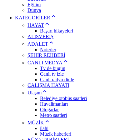
Eğitim
Dünya
KATEGORİLER
HAYAT
Başarı hikayeleri
ALIŞVERİŞ
ADALET
Noterler
ŞEHİR REHBERİ
CANLI MEDYA
Tv de bugün
Canlı tv izle
Canlı radyo dinle
ÇALIŞMA HAYATI
Ulaşım
Belediye otobüs saatleri
Havalimanları
Otogarlar
Metro saatleri
MÜZİK
ilahi
Müzik haberleri
RÜYA TABİRLERİ