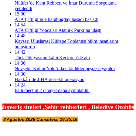
Nilüfer’de Kent Rehberi ve İmar Durumu Sorgulama
yenilendi
15:00
ATA Çiftliği’nde karabuğday hasadı başladı
14:54
ATA Çiftliği Yoncaları Atatürk Parkı’na ulaştı
14:48
Kayseri Uluslarası Kültepe Toplantısı bilim insanlarını
buluşturdu
14:42
Türk Dünyasının kalbi Keçiören’de attı
14:36
Nevşehir Kültür Yolu’nda etkinlikler peşpeşe yapıldı
14:30
Hakkâri’de JİHA destekli operasyon
14:24
Faili meçhul 2 cinayet daha aydınlatıldı
hir rehberleri , Belediye Otobüs,Metro,Tren saatle