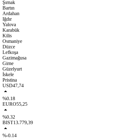
Şırnak
Bartın
Ardahan
Iğdır
Yalova
Karabük
Kilis
Osmaniye
Düzce
Lefkoşa
Gazimağusa
Girne
Güzelyurt
İskele
Pristina
USD
47,74
%0.18
EURO
55,25
%0.32
BIST
13.779,39
%-0.14