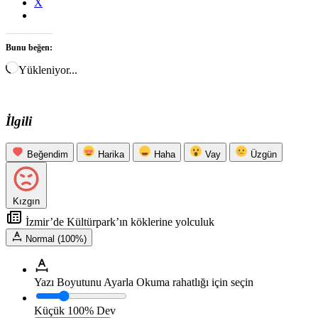
X
Bunu beğen:
Yükleniyor...
İlgili
Beğendim
Harika
Haha
Vay
Üzgün
Kızgın
İzmir’de Kültürpark’ın köklerine yolculuk
Normal (100%)
Yazı Boyutunu Ayarla
Okuma rahatlığı için seçin
Küçük
100%
Dev