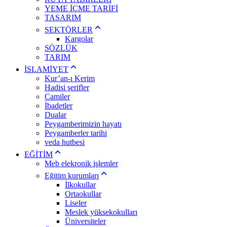
YEME İÇME TARİFİ
TASARIM
SEKTÖRLER
Kargolar
SÖZLÜK
TARIM
İSLAMİYET
Kur’an-ı Kerim
Hadisi şerifler
Camiler
İbadetler
Dualar
Peygamberimizin hayatı
Peygamberler tarihi
veda hutbesi
EĞİTİM
Meb elekronik işlemler
Eğitim kurumları
İlkokullar
Ortaokullar
Liseler
Meslek yüksekokulları
Üniversiteler