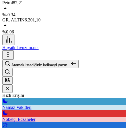
Petrol
82,21
%-0.34
GR. ALTIN
6.201,10
%0.06
Hayatkılavuzum.net
Aramak istediğiniz kelimeyi yazın..
Hızlı Erişim
Namaz Vakitleri
Nöbetçi Eczaneler