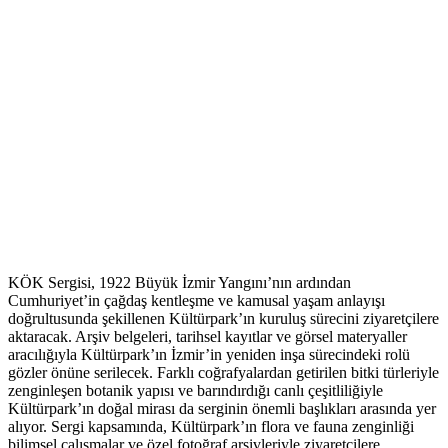
KÖK Sergisi, 1922 Büyük İzmir Yangını’nın ardından
Cumhuriyet’in çağdaş kentleşme ve kamusal yaşam anlayışı
doğrultusunda şekillenen Kültürpark’ın kuruluş sürecini ziyaretçilere
aktaracak. Arşiv belgeleri, tarihsel kayıtlar ve görsel materyaller
aracılığıyla Kültürpark’ın İzmir’in yeniden inşa sürecindeki rolü
gözler önüne serilecek. Farklı coğrafyalardan getirilen bitki türleriyle
zenginleşen botanik yapısı ve barındırdığı canlı çeşitliliğiyle
Kültürpark’ın doğal mirası da serginin önemli başlıkları arasında yer
alıyor. Sergi kapsamında, Kültürpark’ın flora ve fauna zenginliği
bilimsel çalışmalar ve özel fotoğraf arşivleriyle ziyaretçilere