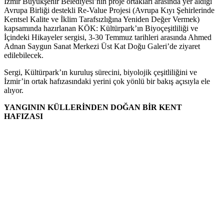
İzmir Büyükşehir Belediyesi’nin proje ortakları arasında yer aldığı
Avrupa Birliği destekli Re-Value Projesi (Avrupa Kıyı Şehirlerinde
Kentsel Kalite ve İklim Tarafsızlığına Yeniden Değer Vermek)
kapsamında hazırlanan KÖK: Kültürpark’ın Biyoçeşitliliği ve
İçindeki Hikayeler sergisi, 3-30 Temmuz tarihleri arasında Ahmed
Adnan Saygun Sanat Merkezi Üst Kat Doğu Galeri’de ziyaret
edilebilecek.
Sergi, Kültürpark’ın kuruluş sürecini, biyolojik çeşitliliğini ve
İzmir’in ortak hafızasındaki yerini çok yönlü bir bakış açısıyla ele
alıyor.
YANGININ KÜLLERİNDEN DOĞAN BİR KENT
HAFIZASI