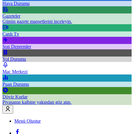
Hava Durumu
Gazeteler
Günün gazete manşetlerini inceleyin.
Canlı Tv
Son Depremler
Yol Durumu
Maç Merkezi
Puan Durumu
Döviz Kurlar
Piyasanın kalbine yakından göz atın.
Menü Oluştur