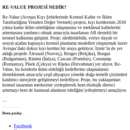
RE-VALUE PROJESİ NEDİR?
Re-Value (Avrupa Kıyı Şehirlerinde Kentsel Kalite ve İklim
Tarafsızlığına Yeniden Değer Vermek) projesi, kıyı kentlerinin 2030
yılına kadar iklim nötrlüğüne ulaşmasına ve mekânsal kalitelerini
artırmasına yardımcı olmak amacıyla tasarlanan AB destekli bir
kentsel kalkınma girişimi. Proje; sürdürülebilir, veriye dayalı ve
sosyal açıdan kapsayıcı kentsel planlama modelleri oluşturmak üzere
Avrupa’daki dokuz kıyı kentini bir araya getiriyor. İzmir’in de yer
aldığı projede Ålesund (Norveç), Bruges (Belçika), Burgas
(Bulgaristan), Rimini (İtalya), Cascais (Portekiz), Constanța
(Romanya), Písek (Çekya) ve Rijeka (Hırvatistan) yer alıyor. Re-
Value, bu kentlerin iklim nötrlüğü hedeflerine ulaşmalarını
desteklemek amacıyla yeşil altyapıya yönelik doğa temelli çözümleri
katılımcı süreçlerle geliştirmeyi hedefliyor. Proje, bu yaklaşımları
kentsel tasarımın merkezine yerleştirerek hem ekolojik direnci
artırmayı hem de kamusal alanların niteliğini iyileştirmeyi amaçlıyor.
…
Bunu paylaş:
Facebook