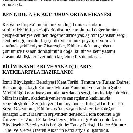
sunulacak.
KENT, DOĞA VE KÜLTÜRÜN ORTAK HİKAYESİ
Re-Value Projesi’nin kültürel ve doğal miras alanlarını
sürdürülebilirlik, ekolojik dönüşüm ve toplumsal değer üretimi
perspektifleriyle yeniden değerlendirme yaklaşımını yansıtan sergi;
kent belleği, biyolojik çeşitlilik ve kültürel peyzaj kavramları
etrafında şekilleniyor. Ziyaretçiler, Kültürpark’ın geçmişten
günümüze uzanan dönüşümünü doğa, kültür ve kent yaşamı
arasındaki ilişkiler üzerinden keşfetme fırsatı bulacak.
BİLİM İNSANLARI VE SANATÇILARIN
KATKILARIYLA HAZIRLANDI
İzmir Büyükşehir Belediyesi Kent Tarihi, Tanıtım ve Turizm Dairesi
Başkanlığına bağlı Kültürel Mirasın Yönetimi ve Tanıtımı Şube
Müdürlüğü koordinasyonunda hazırlanan sergi, farklı disiplinlerden
bilim insanları, akademisyenler ve sanatçıların katkılarıyla
zenginleştirildi. Sergide yer alan kuş faunası fotoğrafları Prof. Dr.
Sezai Göksu’nun, Kültürpark’tan yaşam kesitleri ise fotoğraf
sanatçısı Umut Bayır’ın arşivinden derlendi. Flora bölümü Ege
Üniversitesi Ziraat Fakültesi Peyzaj Mimarlığı Bölümü ile İzmir
Büyükşehir Belediyesi iş birliğinde; Tanay Birişçi, Hatice Sönmez
Türel ve Merve Özeren Alkan’ın katkılarıyla oluşturuldu.