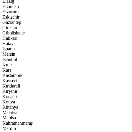
Elazığ
Erzincan
Erzurum
Eskişehir
Gaziantep
Giresun
Gümüşhane
Hakkari
Hatay
Isparta
Mersin
İstanbul
İzmir
Kars
Kastamonu
Kayseri
Kırklareli
Kırşehir
Kocaeli
Konya
Kütahya
Malatya
Manisa
Kahramanmaraş
Mardin