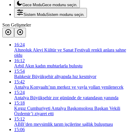
Gece Modu
Gece modunu seçin.
Sistem Modu
Sistem modunu seçin.
Son Gelişmeler
16:24
Altınoluk Alevi Kültür ve Sanat Festivali renkli anlara sahne
oldu
16:12
Arbil Akın kadın muhtarlarla buluştu
15:54
Balıkesir Büyükşehir altyapıda hız kesmiyor
15:42
Antalya Konyaaltı’nın merkez ve yayla yolları yenilenecek
15:24
Antalya Büyükşehir zor gününde de vatandaşın yanında
15:18
Kırgız Cumhuriyeti Antalya Başkonsolosu Başkan Vekili
Özdemir’i ziyaret etti
15:12
ABB’den mevsimlik tarım işçilerine sağlık buluşması
15:06