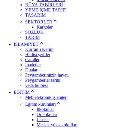
RÜYA TABİRLERİ
YEME İÇME TARİFİ
TASARIM
SEKTÖRLER
Kargolar
SÖZLÜK
TARIM
İSLAMİYET
Kur’an-ı Kerim
Hadisi şerifler
Camiler
İbadetler
Dualar
Peygamberimizin hayatı
Peygamberler tarihi
veda hutbesi
EĞİTİM
Meb elekronik işlemler
Eğitim kurumları
İlkokullar
Ortaokullar
Liseler
Meslek yüksekokulları