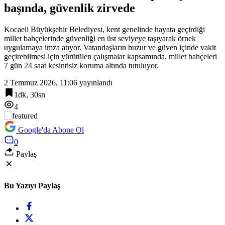
başında, güvenlik zirvede
19:48
Orman yangınlarında soruşturma sürüyor.. 34 şüpheliden 9’u
tutuklandı
Kocaeli Büyükşehir Belediyesi, kent genelinde hayata geçirdiği
millet bahçelerinde güvenliği en üst seviyeye taşıyarak örnek
uygulamaya imza atıyor. Vatandaşların huzur ve güven içinde vakit
geçirebilmesi için yürütülen çalışmalar kapsamında, millet bahçeleri
7 gün 24 saat kesintisiz koruma altında tutuluyor.
2 Temmuz 2026, 11:06
yayınlandı
1dk, 30sn
4
Google'da Abone Ol
0
Paylaş
Bu Yazıyı Paylaş