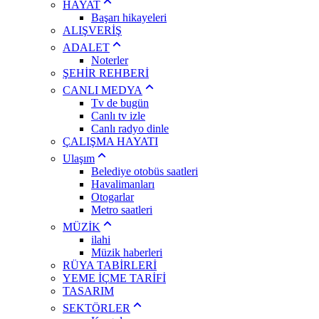
HAYAT
Başarı hikayeleri
ALIŞVERİŞ
ADALET
Noterler
ŞEHİR REHBERİ
CANLI MEDYA
Tv de bugün
Canlı tv izle
Canlı radyo dinle
ÇALIŞMA HAYATI
Ulaşım
Belediye otobüs saatleri
Havalimanları
Otogarlar
Metro saatleri
MÜZİK
ilahi
Müzik haberleri
RÜYA TABİRLERİ
YEME İÇME TARİFİ
TASARIM
SEKTÖRLER