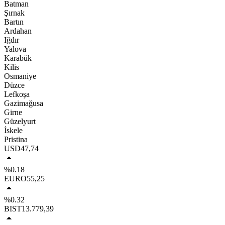
Batman
Şırnak
Bartın
Ardahan
Iğdır
Yalova
Karabük
Kilis
Osmaniye
Düzce
Lefkoşa
Gazimağusa
Girne
Güzelyurt
İskele
Pristina
USD
47,74
%0.18
EURO
55,25
%0.32
BIST
13.779,39