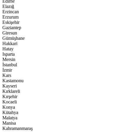
Edirne
Elazığ
Erzincan
Erzurum
Eskişehir
Gaziantep
Giresun
Gümüşhane
Hakkari
Hatay
Isparta
Mersin
İstanbul
İzmir
Kars
Kastamonu
Kayseri
Kırklareli
Kırşehir
Kocaeli
Konya
Kütahya
Malatya
Manisa
Kahramanmaraş