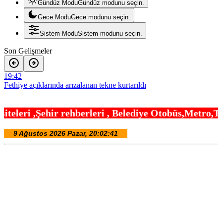
Gündüz Modu
Gündüz modunu seçin.
Gece Modu
Gece modunu seçin.
Sistem Modu
Sistem modunu seçin.
Son Gelişmeler
19:42
Fethiye açıklarında arızalanan tekne kurtarıldı
19:30
rleri , Belediye Otobüs,Metro,Tren saatleri ,Hasta
Körfez’in iki yakası uluslararası boyuta taşınıyor
19:24
Bursa’da 700 yıllık ruh marşlarla yaşatılıyor
19:18
Bursa’da rahvan atları şampiyonluğa koştu
19:12
J70 Türkiye Turu 3. ayakta Team Nautique Yachting şampiyonluğu
elde etti
19:06
İzmitli mahalle muhtarları Sarısu Gençlik Kampı’nda ağırlandı