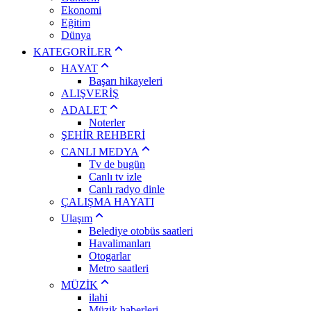
Ekonomi
Eğitim
Dünya
KATEGORİLER
HAYAT
Başarı hikayeleri
ALIŞVERİŞ
ADALET
Noterler
ŞEHİR REHBERİ
CANLI MEDYA
Tv de bugün
Canlı tv izle
Canlı radyo dinle
ÇALIŞMA HAYATI
Ulaşım
Belediye otobüs saatleri
Havalimanları
Otogarlar
Metro saatleri
MÜZİK
ilahi
Müzik haberleri