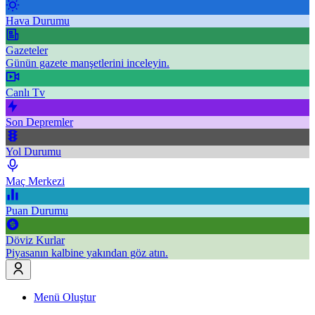
Hava Durumu
Gazeteler
Günün gazete manşetlerini inceleyin.
Canlı Tv
Son Depremler
Yol Durumu
Maç Merkezi
Puan Durumu
Döviz Kurlar
Piyasanın kalbine yakından göz atın.
Menü Oluştur