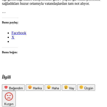
sağladıkları huzur ortamıyla vatandaşlardan tam not alıyor.
…
Bunu paylaş:
Facebook
X
Bunu beğen:
İlgili
Beğendim
Harika
Haha
Vay
Üzgün
Kızgın