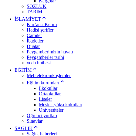
Kargolar
SÖZLÜK
TARIM
İSLAMİYET
Kur’an-ı Kerim
Hadisi şerifler
Camiler
İbadetler
Dualar
Peygamberimizin hayatı
Peygamberler tarihi
veda hutbesi
EĞİTİM
Meb elekronik işlemler
Eğitim kurumları
İlkokullar
Ortaokullar
Liseler
Meslek yüksekokulları
Üniversiteler
Öğrenci yurtları
Sınavlar
SAĞLIK
Sağlık haberleri