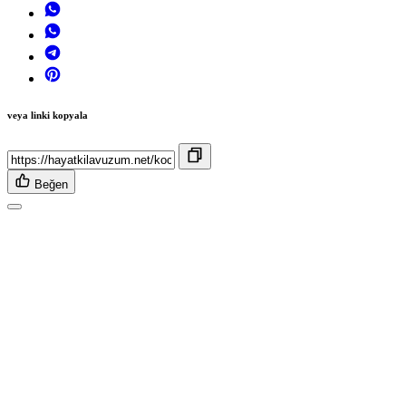
veya linki kopyala
Beğen