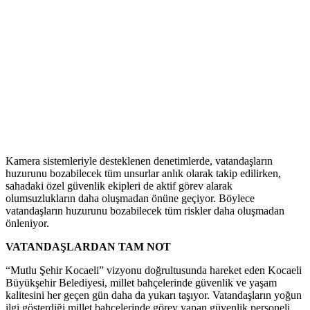
Kamera sistemleriyle desteklenen denetimlerde, vatandaşların
huzurunu bozabilecek tüm unsurlar anlık olarak takip edilirken,
sahadaki özel güvenlik ekipleri de aktif görev alarak
olumsuzlukların daha oluşmadan önüne geçiyor. Böylece
vatandaşların huzurunu bozabilecek tüm riskler daha oluşmadan
önleniyor.
VATANDAŞLARDAN TAM NOT
“Mutlu Şehir Kocaeli” vizyonu doğrultusunda hareket eden Kocaeli
Büyükşehir Belediyesi, millet bahçelerinde güvenlik ve yaşam
kalitesini her geçen gün daha da yukarı taşıyor. Vatandaşların yoğun
ilgi gösterdiği millet bahçelerinde görev yapan güvenlik personeli