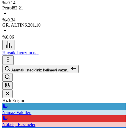
%-0.14
Petrol
82,21
%-0.34
GR. ALTIN
6.201,10
%0.06
Hayatkılavuzum.net
Aramak istediğiniz kelimeyi yazın..
Hızlı Erişim
Namaz Vakitleri
Nöbetçi Eczaneler