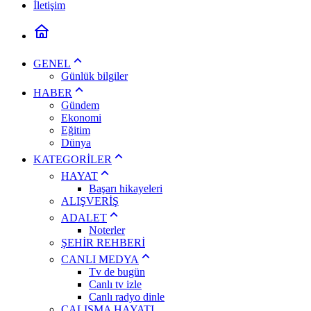
İletişim
GENEL
Günlük bilgiler
HABER
Gündem
Ekonomi
Eğitim
Dünya
KATEGORİLER
HAYAT
Başarı hikayeleri
ALIŞVERİŞ
ADALET
Noterler
ŞEHİR REHBERİ
CANLI MEDYA
Tv de bugün
Canlı tv izle
Canlı radyo dinle
ÇALIŞMA HAYATI