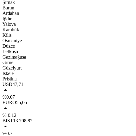
Şırnak
Bartın
Ardahan
Iğdır
Yalova
Karabük
Kilis
Osmaniye
Düzce
Lefkoşa
Gazimağusa
Girne
Güzelyurt
İskele
Pristina
USD
47,71
%0.07
EURO
55,05
%-0.12
BIST
13.798,82
%0.7