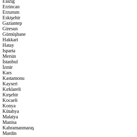
Elazığ
Erzincan
Erzurum
Eskişehir
Gaziantep
Giresun
Gümüşhane
Hakkari
Hatay
Isparta
Mersin
İstanbul
İzmir
Kars
Kastamonu
Kayseri
Kırklareli
Kırşehir
Kocaeli
Konya
Kütahya
Malatya
Manisa
Kahramanmaraş
Mardin