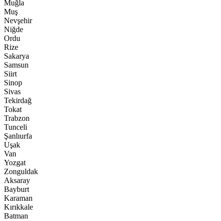
Muğla
Muş
Nevşehir
Niğde
Ordu
Rize
Sakarya
Samsun
Siirt
Sinop
Sivas
Tekirdağ
Tokat
Trabzon
Tunceli
Şanlıurfa
Uşak
Van
Yozgat
Zonguldak
Aksaray
Bayburt
Karaman
Kırıkkale
Batman