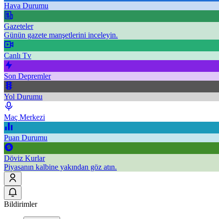
Hava Durumu
Gazeteler
Günün gazete manşetlerini inceleyin.
Canlı Tv
Son Depremler
Yol Durumu
Maç Merkezi
Puan Durumu
Döviz Kurlar
Piyasanın kalbine yakından göz atın.
Bildirimler