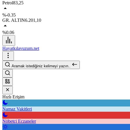
Petrol
83,25
%-0.35
GR. ALTIN
6.201,10
%0.06
Hayatkılavuzum.net
Aramak istediğiniz kelimeyi yazın..
Hızlı Erişim
Namaz Vakitleri
Nöbetçi Eczaneler